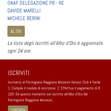
ONAF DELEGAZIONE PR - RE
DAVIDE MARELLI
MICHELE BERINI
ALTRI
La lista degli Iscritti all’Albo d’Oro è aggiornata
ogni 24 ore.
ISCRIVITI
Iscriversi al Parmigiano Reggiano Museum Honour Club è facile.
1. Compila il modulo di iscrizione. 2. Effettua il pagamento di €
100. Da questo momento sei iscritto all’Albo d’Oro del
Parmigiano Reggiano Museum...
CONTINUA